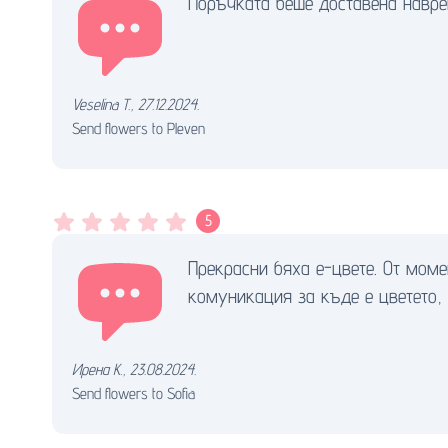
Поръчката беше доставена навре
Veselina T.
,
27.12.2024.
Send flowers to Pleven
5
Прекрасни бяха е-цвете. От моме
комуникация за къде е цветето, 
Ирена К.
,
23.08.2024.
Send flowers to Sofia