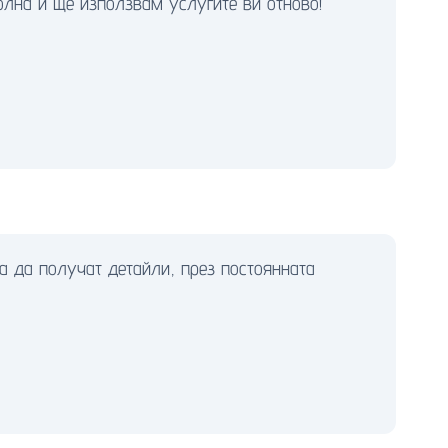
лна и ще използвам услугите ви отново!
ха да получат детайли, през постоянната