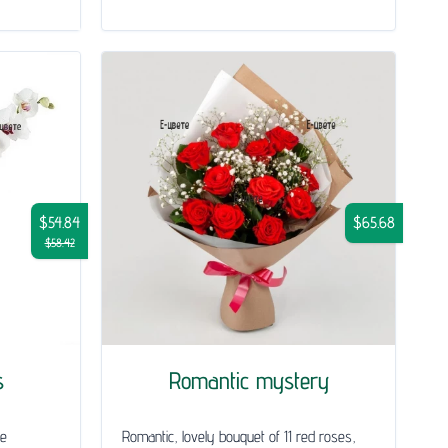
$54.84
$65.68
$58.42
s
Romantic mystery
le
Romantic, lovely bouquet of 11 red roses,