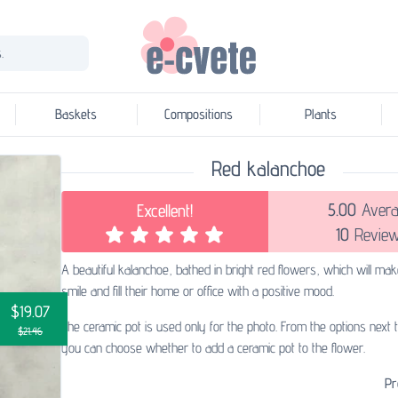
.
Baskets
Compositions
Plants
Red kalanchoe
5.00
Avera
Excellent!
10
Revie
A beautiful kalanchoe, bathed in bright red flowers, which will make
smile and fill their home or office with a positive mood.
$19.07
The ceramic pot is used only for the photo. From the options next 
$21.46
you can choose whether to add a ceramic pot to the flower.
Pr