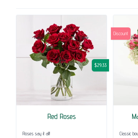
Discount
$29.33
Red Roses
Ma
Roses say it all!
Classic bou