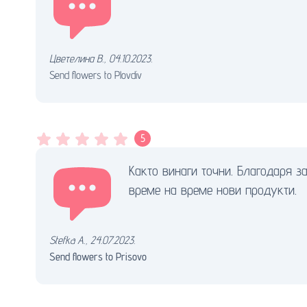
Цветелина В.
,
04.10.2023.
Send flowers to Plovdiv
5
Както винаги точни. Благодаря з
време на време нови продукти.
Stefka A.
,
24.07.2023.
Send flowers to Prisovo