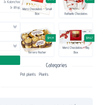
1x Kalanchoe
1x Wrap
Merci Chocolates - Small
Box
Raffaello Chocolates
$14.34
$19.67
Merci Chocolates - Big
Ferrero Rocher
Box
Categories
Pot plants
Plants