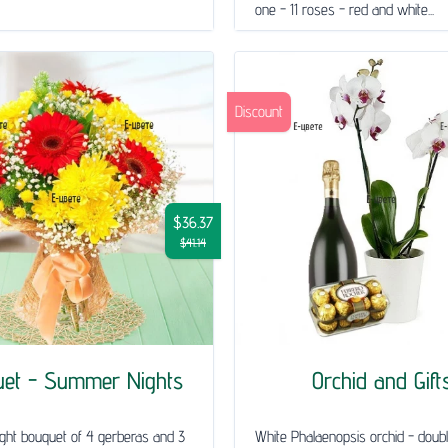
one - 11 roses - red and white...
Discount
$36.37
$41.14
uet - Summer Nights
Orchid and Gift
ght bouquet of 4 gerberas and 3
White Phalaenopsis orchid - doub