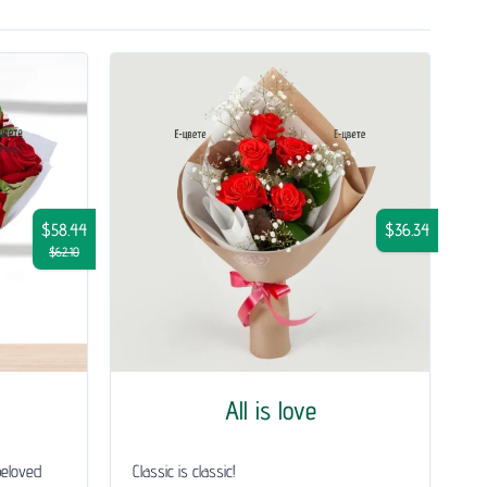
$58.44
$36.34
$62.10
All is love
beloved
Classic is classic!