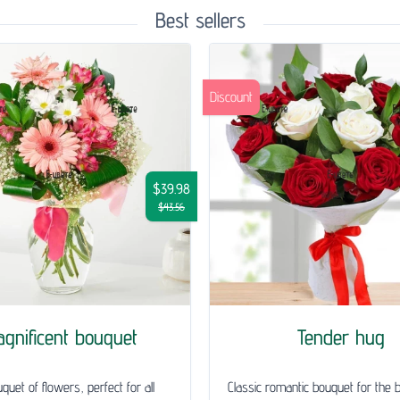
Best sellers
Discount
$39.98
$43.56
gnificent bouquet
Tender hug
quet of flowers, perfect for all
Classic romantic bouquet for the 