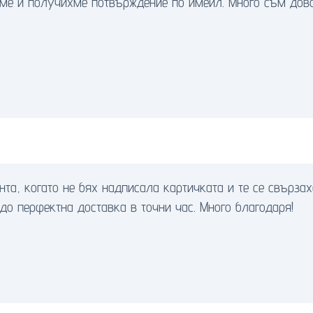
ме и получихме потвърждение по имейл. Много съм дово
нта, когато не бях надписала картичката и те се свърза
до перфектна доставка в точни час. Много благодаря!