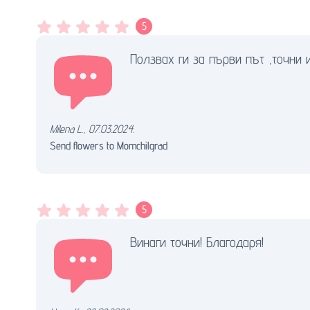
5
Ползвах ги за първи път ,точни 
Milena L.
,
07.03.2024.
Send flowers to Momchilgrad
5
Винаги точни! Благодаря!