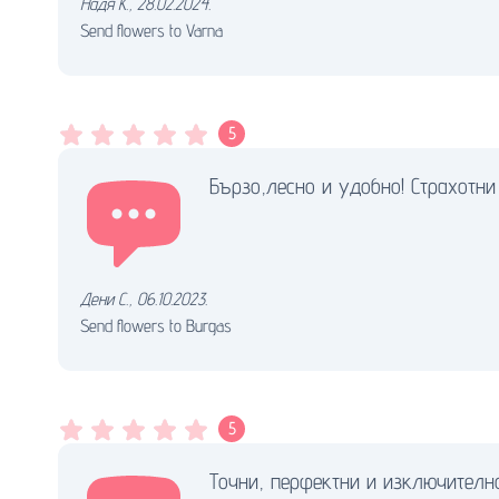
Надя К.
,
28.02.2024.
Send flowers to Varna
5
Бързо,лесно и удобно! Страхотни 
Дени С.
,
06.10.2023.
Send flowers to Burgas
5
Точни, перфектни и изключителн