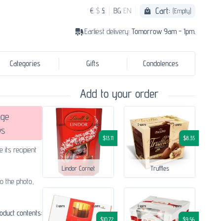
Cart:
€
$
£
BG
EN
(Empty)
Earliest delivery:
Tomorrow 9am - 1pm.
Categories
Gifts
Condolences
Add to your order
ge
ws
$13.11
$8.35
 its recipient
Lindor Cornet
Truffles
to the photo,
oduct contents:
$10.72
$9.56