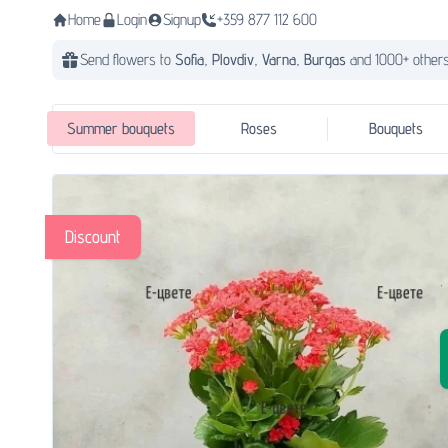
Home
Login
Signup
+359 877 112 600
Send flowers to
Sofia,
Plovdiv,
Varna,
Burgas
and 1000+ others
Summer bouquets
Roses
Bouquets
Discount