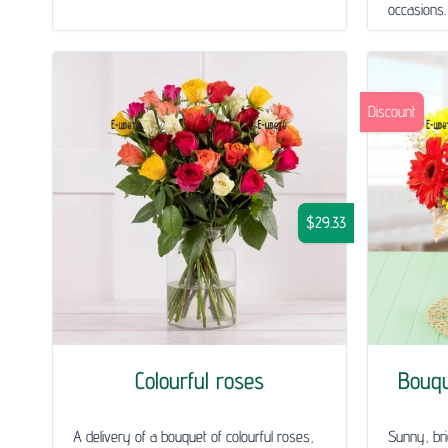
occasions.
Discount
$29.33
Colourful roses
Bouq
A delivery of a bouquet of colourful roses,
Sunny, bri